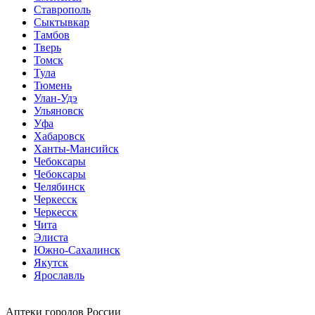
Ставрополь
Сыктывкар
Тамбов
Тверь
Томск
Тула
Тюмень
Улан-Удэ
Ульяновск
Уфа
Хабаровск
Ханты-Мансийск
Чебоксары
Чебоксары
Челябинск
Черкесск
Черкесск
Чита
Элиста
Южно-Сахалинск
Якутск
Ярославль
Аптеки городов России