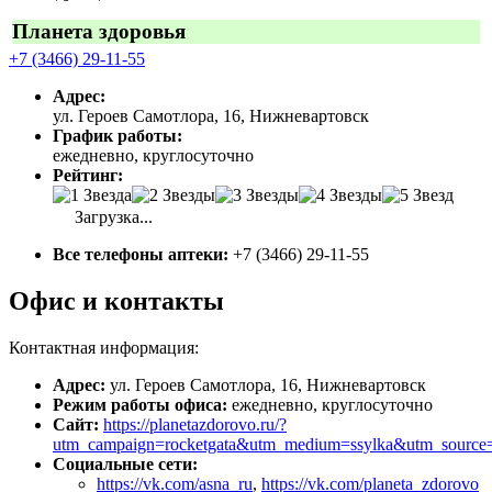
Планета здоровья
+7 (3466) 29-11-55
Адрес:
ул. Героев Самотлора, 16, Нижневартовск
График работы:
ежедневно, круглосуточно
Рейтинг:
Загрузка...
Все телефоны аптеки:
+7 (3466) 29-11-55
Офис и контакты
Контактная информация:
Адрес:
ул. Героев Самотлора, 16, Нижневартовск
Режим работы офиса:
ежедневно, круглосуточно
Сайт:
https://planetazdorovo.ru/?
utm_campaign=rocketgata&utm_medium=ssylka&utm_source
Социальные сети:
https://vk.com/asna_ru
,
https://vk.com/planeta_zdorovo