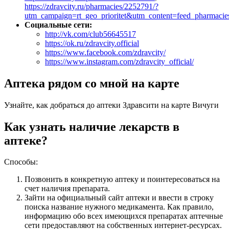
https://zdravcity.ru/pharmacies/2252791/?
utm_campaign=rt_geo_prioritet&utm_content=feed_pharmac
Социальные сети:
http://vk.com/club56645517
https://ok.ru/zdravcity.official
https://www.facebook.com/zdravcity/
https://www.instagram.com/zdravcity_official/
Аптека рядом со мной на карте
Узнайте, как добраться до аптеки Здравсити на карте Вичуги
Как узнать наличие лекарств в
аптеке?
Способы:
Позвонить в конкретную аптеку и поинтересоваться на
счет наличия препарата.
Зайти на официальный сайт аптеки и ввести в строку
поиска название нужного медикамента. Как правило,
информацию обо всех имеющихся препаратах аптечные
сети предоставляют на собственных интернет-ресурсах.