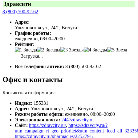
Здравсити
8 (800) 500-92-62
Адрес:
Ульяновская ул., 24/1, Вичуга
График работы:
ежедневно, 08:00–20:00
Рейтинг:
Загрузка...
Все телефоны аптеки:
8 (800) 500-92-62
Офис и контакты
Контактная информация:
Индекс:
155331
Адрес:
Ульяновская ул., 24/1, Вичуга
Режим работы офиса:
ежедневно, 08:00–20:00
Электронная почта:
24@zdravcity.ru
Сайт:
https://zdravcity.ru/
,
https://zdravcity.ru/?
utm_campaign=rt_geo_prioritet&utm_content=feed_all_323
https://zdravcity.ru/pharmacies/2252791/
,