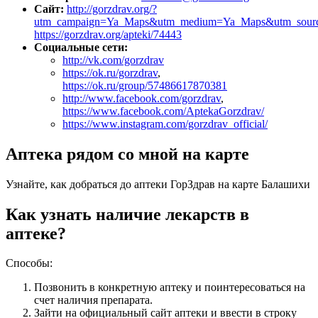
Сайт:
http://gorzdrav.org/?
utm_campaign=Ya_Maps&utm_medium=Ya_Maps&utm_sour
https://gorzdrav.org/apteki/74443
Социальные сети:
http://vk.com/gorzdrav
https://ok.ru/gorzdrav
,
https://ok.ru/group/57486617870381
http://www.facebook.com/gorzdrav
,
https://www.facebook.com/AptekaGorzdrav/
https://www.instagram.com/gorzdrav_official/
Аптека рядом со мной на карте
Узнайте, как добраться до аптеки ГорЗдрав на карте Балашихи
Как узнать наличие лекарств в
аптеке?
Способы:
Позвонить в конкретную аптеку и поинтересоваться на
счет наличия препарата.
Зайти на официальный сайт аптеки и ввести в строку