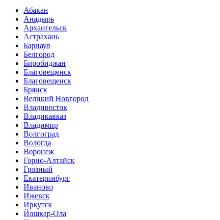
Абакан
Анадырь
Архангельск
Астрахань
Барнаул
Белгород
Биробиджан
Благовещенск
Благовещенск
Брянск
Великий Новгород
Владивосток
Владикавказ
Владимир
Волгоград
Вологда
Воронеж
Горно-Алтайск
Грозный
Екатеринбург
Иваново
Ижевск
Иркутск
Йошкар-Ола