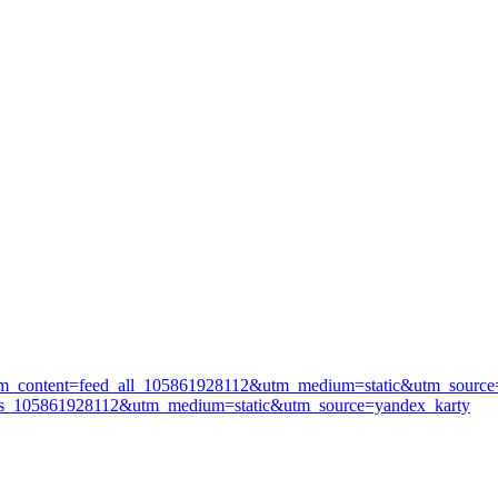
t&utm_content=feed_all_105861928112&utm_medium=static&utm_source
ies_105861928112&utm_medium=static&utm_source=yandex_karty