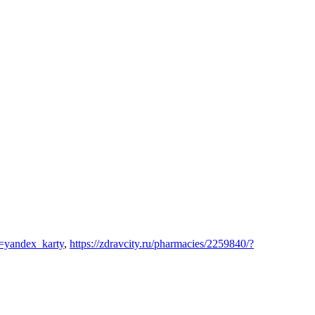
=yandex_karty
,
https://zdravcity.ru/pharmacies/2259840/?