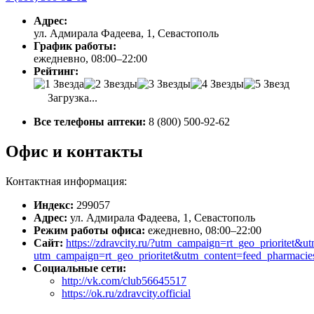
Адрес:
ул. Адмирала Фадеева, 1, Севастополь
График работы:
ежедневно, 08:00–22:00
Рейтинг:
Загрузка...
Все телефоны аптеки:
8 (800) 500-92-62
Офис и контакты
Контактная информация:
Индекс:
299057
Адрес:
ул. Адмирала Фадеева, 1, Севастополь
Режим работы офиса:
ежедневно, 08:00–22:00
Сайт:
https://zdravcity.ru/?utm_campaign=rt_geo_priorite
utm_campaign=rt_geo_prioritet&utm_content=feed_pharmac
Социальные сети:
http://vk.com/club56645517
https://ok.ru/zdravcity.official